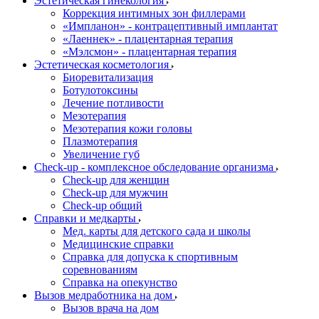
Эстетическая гинекология
Коррекция интимных зон филлерами
«Импланон» - контрацептивный имплантат
«Лаеннек» - плацентарная терапия
«Мэлсмон» - плацентарная терапия
Эстетическая косметология
Биоревитализация
Ботулотоксины
Лечение потливости
Мезотерапия
Мезотерапия кожи головы
Плазмотерапия
Увеличение губ
Check-up - комплексное обследование организма
Check-up для женщин
Check-up для мужчин
Check-up общий
Справки и медкарты
Мед. карты для детского сада и школы
Медицинские справки
Справка для допуска к спортивным
соревнованиям
Справка на опекунство
Вызов медработника на дом
Вызов врача на дом