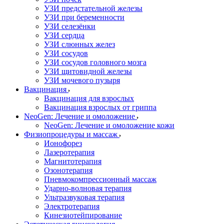
УЗИ предстательной железы
УЗИ при беременности
УЗИ селезёнки
УЗИ сердца
УЗИ слюнных желез
УЗИ сосудов
УЗИ сосудов головного мозга
УЗИ щитовидной железы
УЗИ мочевого пузыря
Вакцинация
Вакцинация для взрослых
Вакцинация взрослых от гриппа
NeoGen: Лечение и омоложение
NeoGen: Лечение и омоложение кожи
Физиопроцедуры и массаж
Ионофорез
Лазеротерапия
Магнитотерапия
Озонотерапия
Пневмокомпрессионный массаж
Ударно-волновая терапия
Ультразвуковая терапия
Электротерапия
Кинезиотейпирование