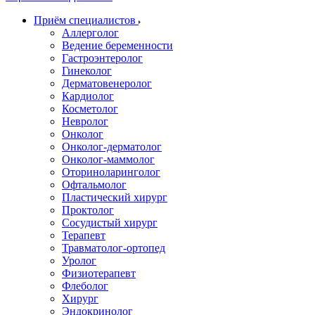
Приём специалистов
Аллерголог
Ведение беременности
Гастроэнтеролог
Гинеколог
Дерматовенеролог
Кардиолог
Косметолог
Невролог
Онколог
Онколог-дерматолог
Онколог-маммолог
Оториноларинголог
Офтальмолог
Пластический хирург
Проктолог
Сосудистый хирург
Терапевт
Травматолог-ортопед
Уролог
Физиотерапевт
Флеболог
Хирург
Эндокринолог