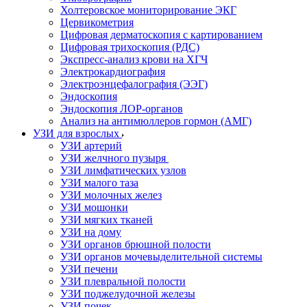
Холтеровское мониторирование ЭКГ
Цервикометрия
Цифровая дерматоскопия с картированием
Цифровая трихоскопия (РДС)
Экспресс-анализ крови на ХГЧ
Электрокардиография
Электроэнцефалография (ЭЭГ)
Эндоскопия
Эндоскопия ЛОР-органов
Анализ на антимюллеров гормон (АМГ)
УЗИ для взрослых
УЗИ артерий
УЗИ желчного пузыря
УЗИ лимфатических узлов
УЗИ малого таза
УЗИ молочных желез
УЗИ мошонки
УЗИ мягких тканей
УЗИ на дому
УЗИ органов брюшной полости
УЗИ органов мочевыделительной системы
УЗИ печени
УЗИ плевральной полости
УЗИ поджелудочной железы
УЗИ почек