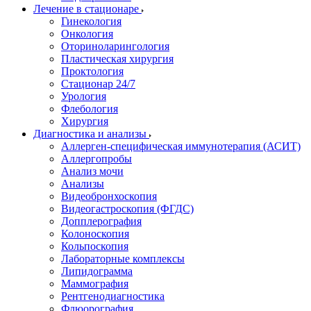
Лечение в стационаре
Гинекология
Онкология
Оториноларингология
Пластическая хирургия
Проктология
Стационар 24/7
Урология
Флебология
Хирургия
Диагностика и анализы
Аллерген-специфическая иммунотерапия (АСИТ)
Аллергопробы
Анализ мочи
Анализы
Видеобронхоскопия
Видеогастроскопия (ФГДС)
Допплерография
Колоноскопия
Кольпоскопия
Лабораторные комплексы
Липидограмма
Маммография
Рентгенодиагностика
Флюорография