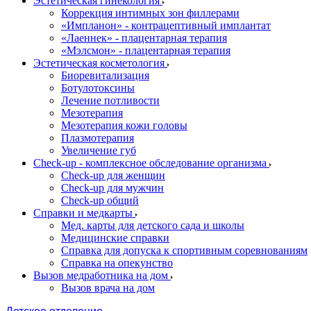
Эстетическая гинекология
Коррекция интимных зон филлерами
«Импланон» - контрацептивный имплантат
«Лаеннек» - плацентарная терапия
«Мэлсмон» - плацентарная терапия
Эстетическая косметология
Биоревитализация
Ботулотоксины
Лечение потливости
Мезотерапия
Мезотерапия кожи головы
Плазмотерапия
Увеличение губ
Check-up - комплексное обследование организма
Check-up для женщин
Check-up для мужчин
Check-up общий
Справки и медкарты
Мед. карты для детского сада и школы
Медицинские справки
Справка для допуска к спортивным соревнованиям
Справка на опекунство
Вызов медработника на дом
Вызов врача на дом