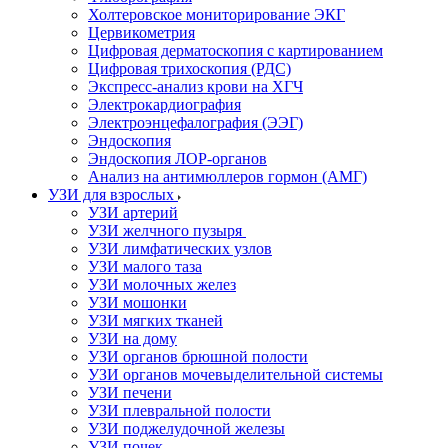
Холтеровское мониторирование ЭКГ
Цервикометрия
Цифровая дерматоскопия с картированием
Цифровая трихоскопия (РДС)
Экспресс-анализ крови на ХГЧ
Электрокардиография
Электроэнцефалография (ЭЭГ)
Эндоскопия
Эндоскопия ЛОР-органов
Анализ на антимюллеров гормон (АМГ)
УЗИ для взрослых
УЗИ артерий
УЗИ желчного пузыря
УЗИ лимфатических узлов
УЗИ малого таза
УЗИ молочных желез
УЗИ мошонки
УЗИ мягких тканей
УЗИ на дому
УЗИ органов брюшной полости
УЗИ органов мочевыделительной системы
УЗИ печени
УЗИ плевральной полости
УЗИ поджелудочной железы
УЗИ почек