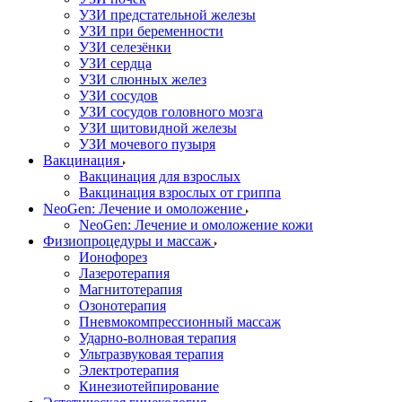
УЗИ предстательной железы
УЗИ при беременности
УЗИ селезёнки
УЗИ сердца
УЗИ слюнных желез
УЗИ сосудов
УЗИ сосудов головного мозга
УЗИ щитовидной железы
УЗИ мочевого пузыря
Вакцинация
Вакцинация для взрослых
Вакцинация взрослых от гриппа
NeoGen: Лечение и омоложение
NeoGen: Лечение и омоложение кожи
Физиопроцедуры и массаж
Ионофорез
Лазеротерапия
Магнитотерапия
Озонотерапия
Пневмокомпрессионный массаж
Ударно-волновая терапия
Ультразвуковая терапия
Электротерапия
Кинезиотейпирование