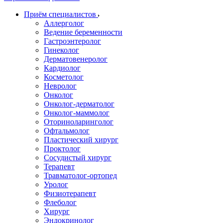
Приём специалистов
Аллерголог
Ведение беременности
Гастроэнтеролог
Гинеколог
Дерматовенеролог
Кардиолог
Косметолог
Невролог
Онколог
Онколог-дерматолог
Онколог-маммолог
Оториноларинголог
Офтальмолог
Пластический хирург
Проктолог
Сосудистый хирург
Терапевт
Травматолог-ортопед
Уролог
Физиотерапевт
Флеболог
Хирург
Эндокринолог