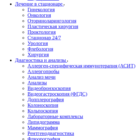
Лечение в стационаре
Гинекология
Онкология
Оториноларингология
Пластическая хирургия
Проктология
Стационар 24/7
Урология
Флебология
Хирургия
Диагностика и анализы
Аллерген-специфическая иммунотерапия (АСИТ)
Аллергопробы
Анализ мочи
Анализы
Видеобронхоскопия
Видеогастроскопия (ФГДС)
Допплерография
Колоноскопия
Кольпоскопия
Лабораторные комплексы
Липидограмма
Маммография
Рентгенодиагностика
Флюорография