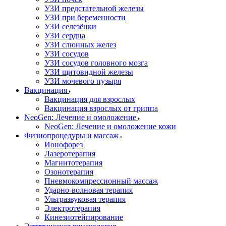
УЗИ предстательной железы
УЗИ при беременности
УЗИ селезёнки
УЗИ сердца
УЗИ слюнных желез
УЗИ сосудов
УЗИ сосудов головного мозга
УЗИ щитовидной железы
УЗИ мочевого пузыря
Вакцинация
Вакцинация для взрослых
Вакцинация взрослых от гриппа
NeoGen: Лечение и омоложение
NeoGen: Лечение и омоложение кожи
Физиопроцедуры и массаж
Ионофорез
Лазеротерапия
Магнитотерапия
Озонотерапия
Пневмокомпрессионный массаж
Ударно-волновая терапия
Ультразвуковая терапия
Электротерапия
Кинезиотейпирование