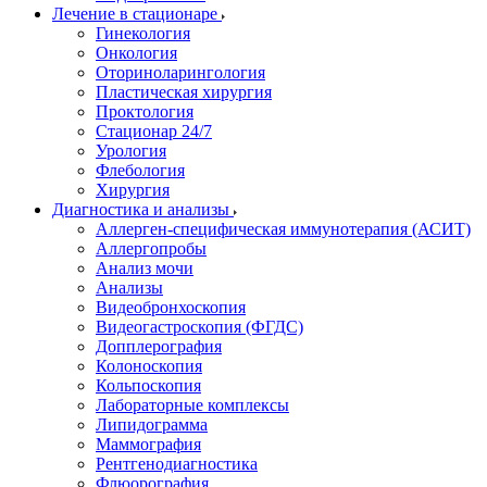
Лечение в стационаре
Гинекология
Онкология
Оториноларингология
Пластическая хирургия
Проктология
Стационар 24/7
Урология
Флебология
Хирургия
Диагностика и анализы
Аллерген-специфическая иммунотерапия (АСИТ)
Аллергопробы
Анализ мочи
Анализы
Видеобронхоскопия
Видеогастроскопия (ФГДС)
Допплерография
Колоноскопия
Кольпоскопия
Лабораторные комплексы
Липидограмма
Маммография
Рентгенодиагностика
Флюорография