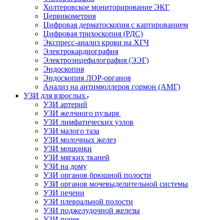
Холтеровское мониторирование ЭКГ
Цервикометрия
Цифровая дерматоскопия с картированием
Цифровая трихоскопия (РДС)
Экспресс-анализ крови на ХГЧ
Электрокардиография
Электроэнцефалография (ЭЭГ)
Эндоскопия
Эндоскопия ЛОР-органов
Анализ на антимюллеров гормон (АМГ)
УЗИ для взрослых
УЗИ артерий
УЗИ желчного пузыря
УЗИ лимфатических узлов
УЗИ малого таза
УЗИ молочных желез
УЗИ мошонки
УЗИ мягких тканей
УЗИ на дому
УЗИ органов брюшной полости
УЗИ органов мочевыделительной системы
УЗИ печени
УЗИ плевральной полости
УЗИ поджелудочной железы
УЗИ почек