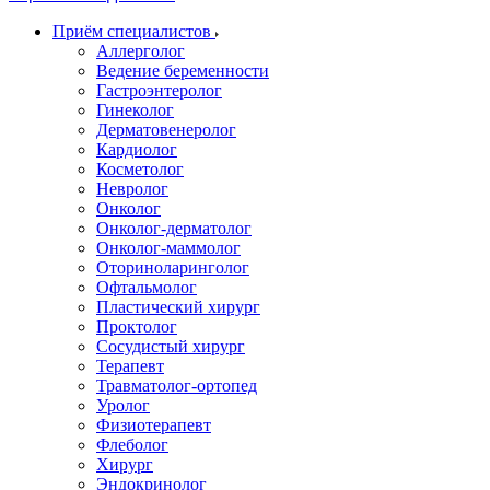
Приём специалистов
Аллерголог
Ведение беременности
Гастроэнтеролог
Гинеколог
Дерматовенеролог
Кардиолог
Косметолог
Невролог
Онколог
Онколог-дерматолог
Онколог-маммолог
Оториноларинголог
Офтальмолог
Пластический хирург
Проктолог
Сосудистый хирург
Терапевт
Травматолог-ортопед
Уролог
Физиотерапевт
Флеболог
Хирург
Эндокринолог