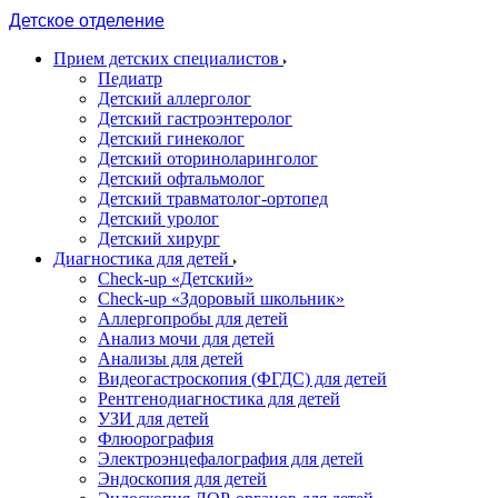
Детское отделение
Прием детских специалистов
Педиатр
Детский аллерголог
Детский гастроэнтеролог
Детский гинеколог
Детский оториноларинголог
Детский офтальмолог
Детский травматолог-ортопед
Детский уролог
Детский хирург
Диагностика для детей
Check-up «Детский»
Check-up «Здоровый школьник»
Аллергопробы для детей
Анализ мочи для детей
Анализы для детей
Видеогастроскопия (ФГДС) для детей
Рентгенодиагностика для детей
УЗИ для детей
Флюорография
Электроэнцефалография для детей
Эндоскопия для детей