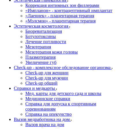
Эстетическая гинекология
Коррекция интимных зон филлерами
«Импланон» - контрацептивный имплантат
«Лаеннек» - плацентарная терапия
«Мэлсмон» - плацентарная терапия
Эстетическая косметология
Биоревитализация
Ботулотоксины
Лечение потливости
Мезотерапия
Мезотерапия кожи головы
Плазмотерапия
Увеличение губ
Check-up - комплексное обследование организма
Check-up для женщин
Check-up для мужчин
Check-up общий
Справки и медкарты
Мед. карты для детского сада и школы
Медицинские справки
Справка для допуска к спортивным
соревнованиям
Справка на опекунство
Вызов медработника на дом
Вызов врача на дом