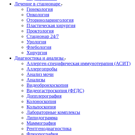
Лечение в стационаре
Гинекология
Онкология
Оториноларингология
Пластическая хирургия
Проктология
Стационар 24/7
Урология
Флебология
Хирургия
Диагностика и анализы
Аллерген-специфическая иммунотерапия (АСИТ)
Аллергопробы
Анализ мочи
Анализы
Видеобронхоскопия
Видеогастроскопия (ФГДС)
Допплерография
Колоноскопия
Кольпоскопия
Лабораторные комплексы
Липидограмма
Маммография
Рентгенодиагностика
Флюорография