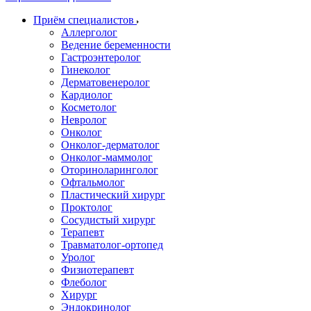
Приём специалистов
Аллерголог
Ведение беременности
Гастроэнтеролог
Гинеколог
Дерматовенеролог
Кардиолог
Косметолог
Невролог
Онколог
Онколог-дерматолог
Онколог-маммолог
Оториноларинголог
Офтальмолог
Пластический хирург
Проктолог
Сосудистый хирург
Терапевт
Травматолог-ортопед
Уролог
Физиотерапевт
Флеболог
Хирург
Эндокринолог