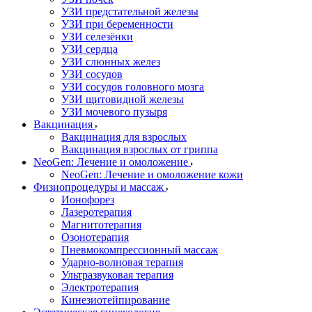
УЗИ предстательной железы
УЗИ при беременности
УЗИ селезёнки
УЗИ сердца
УЗИ слюнных желез
УЗИ сосудов
УЗИ сосудов головного мозга
УЗИ щитовидной железы
УЗИ мочевого пузыря
Вакцинация
Вакцинация для взрослых
Вакцинация взрослых от гриппа
NeoGen: Лечение и омоложение
NeoGen: Лечение и омоложение кожи
Физиопроцедуры и массаж
Ионофорез
Лазеротерапия
Магнитотерапия
Озонотерапия
Пневмокомпрессионный массаж
Ударно-волновая терапия
Ультразвуковая терапия
Электротерапия
Кинезиотейпирование