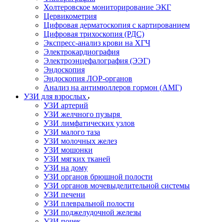
Холтеровское мониторирование ЭКГ
Цервикометрия
Цифровая дерматоскопия с картированием
Цифровая трихоскопия (РДС)
Экспресс-анализ крови на ХГЧ
Электрокардиография
Электроэнцефалография (ЭЭГ)
Эндоскопия
Эндоскопия ЛОР-органов
Анализ на антимюллеров гормон (АМГ)
УЗИ для взрослых
УЗИ артерий
УЗИ желчного пузыря
УЗИ лимфатических узлов
УЗИ малого таза
УЗИ молочных желез
УЗИ мошонки
УЗИ мягких тканей
УЗИ на дому
УЗИ органов брюшной полости
УЗИ органов мочевыделительной системы
УЗИ печени
УЗИ плевральной полости
УЗИ поджелудочной железы
УЗИ почек