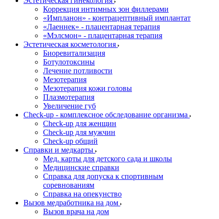
Эстетическая гинекология
Коррекция интимных зон филлерами
«Импланон» - контрацептивный имплантат
«Лаеннек» - плацентарная терапия
«Мэлсмон» - плацентарная терапия
Эстетическая косметология
Биоревитализация
Ботулотоксины
Лечение потливости
Мезотерапия
Мезотерапия кожи головы
Плазмотерапия
Увеличение губ
Check-up - комплексное обследование организма
Check-up для женщин
Check-up для мужчин
Check-up общий
Справки и медкарты
Мед. карты для детского сада и школы
Медицинские справки
Справка для допуска к спортивным
соревнованиям
Справка на опекунство
Вызов медработника на дом
Вызов врача на дом