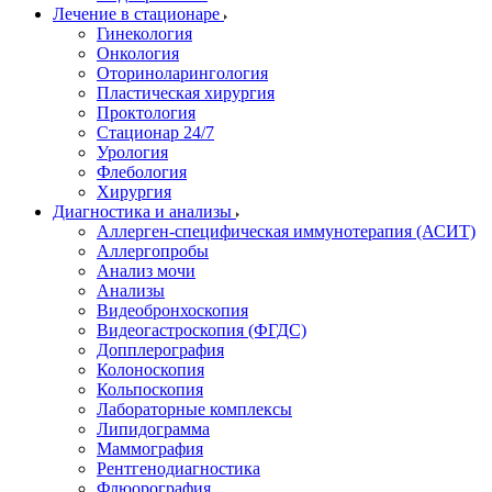
Лечение в стационаре
Гинекология
Онкология
Оториноларингология
Пластическая хирургия
Проктология
Стационар 24/7
Урология
Флебология
Хирургия
Диагностика и анализы
Аллерген-специфическая иммунотерапия (АСИТ)
Аллергопробы
Анализ мочи
Анализы
Видеобронхоскопия
Видеогастроскопия (ФГДС)
Допплерография
Колоноскопия
Кольпоскопия
Лабораторные комплексы
Липидограмма
Маммография
Рентгенодиагностика
Флюорография