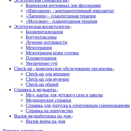
Эстетическая гинекология
Коррекция интимных зон филлерами
«Импланон» - контрацептивный имплантат
«Лаеннек» - плацентарная терапия
«Мэлсмон» - плацентарная терапия
Эстетическая косметология
Биоревитализация
Ботулотоксины
Лечение потливости
Мезотерапия
Мезотерапия кожи головы
Плазмотерапия
Увеличение губ
Check-up - комплексное обследование организма
Check-up для женщин
Check-up для мужчин
Check-up общий
Справки и медкарты
Мед. карты для детского сада и школы
Медицинские справки
Справка для допуска к спортивным соревнованиям
Справка на опекунство
Вызов медработника на дом
Вызов врача на дом