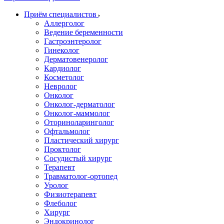
Приём специалистов
Аллерголог
Ведение беременности
Гастроэнтеролог
Гинеколог
Дерматовенеролог
Кардиолог
Косметолог
Невролог
Онколог
Онколог-дерматолог
Онколог-маммолог
Оториноларинголог
Офтальмолог
Пластический хирург
Проктолог
Сосудистый хирург
Терапевт
Травматолог-ортопед
Уролог
Физиотерапевт
Флеболог
Хирург
Эндокринолог