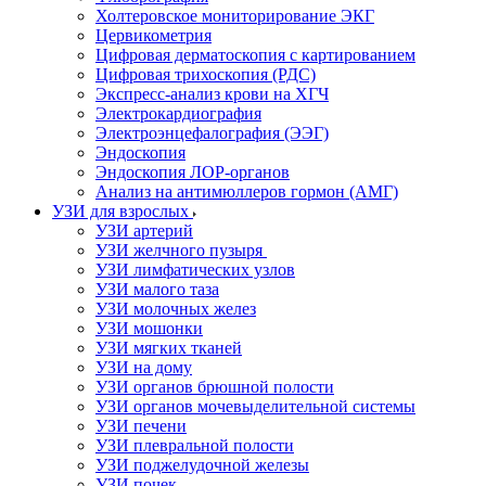
Холтеровское мониторирование ЭКГ
Цервикометрия
Цифровая дерматоскопия с картированием
Цифровая трихоскопия (РДС)
Экспресс-анализ крови на ХГЧ
Электрокардиография
Электроэнцефалография (ЭЭГ)
Эндоскопия
Эндоскопия ЛОР-органов
Анализ на антимюллеров гормон (АМГ)
УЗИ для взрослых
УЗИ артерий
УЗИ желчного пузыря
УЗИ лимфатических узлов
УЗИ малого таза
УЗИ молочных желез
УЗИ мошонки
УЗИ мягких тканей
УЗИ на дому
УЗИ органов брюшной полости
УЗИ органов мочевыделительной системы
УЗИ печени
УЗИ плевральной полости
УЗИ поджелудочной железы
УЗИ почек