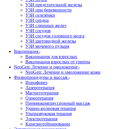
УЗИ предстательной железы
УЗИ при беременности
УЗИ селезёнки
УЗИ сердца
УЗИ слюнных желез
УЗИ сосудов
УЗИ сосудов головного мозга
УЗИ щитовидной железы
УЗИ мочевого пузыря
Вакцинация
Вакцинация для взрослых
Вакцинация взрослых от гриппа
NeoGen: Лечение и омоложение
NeoGen: Лечение и омоложение кожи
Физиопроцедуры и массаж
Ионофорез
Лазеротерапия
Магнитотерапия
Озонотерапия
Пневмокомпрессионный массаж
Ударно-волновая терапия
Ультразвуковая терапия
Электротерапия
Кинезиотейпирование