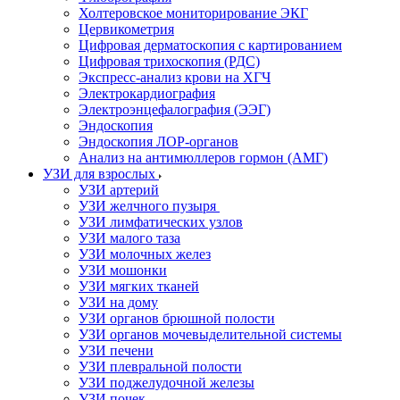
Холтеровское мониторирование ЭКГ
Цервикометрия
Цифровая дерматоскопия с картированием
Цифровая трихоскопия (РДС)
Экспресс-анализ крови на ХГЧ
Электрокардиография
Электроэнцефалография (ЭЭГ)
Эндоскопия
Эндоскопия ЛОР-органов
Анализ на антимюллеров гормон (АМГ)
УЗИ для взрослых
УЗИ артерий
УЗИ желчного пузыря
УЗИ лимфатических узлов
УЗИ малого таза
УЗИ молочных желез
УЗИ мошонки
УЗИ мягких тканей
УЗИ на дому
УЗИ органов брюшной полости
УЗИ органов мочевыделительной системы
УЗИ печени
УЗИ плевральной полости
УЗИ поджелудочной железы
УЗИ почек