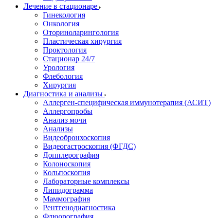
Лечение в стационаре
Гинекология
Онкология
Оториноларингология
Пластическая хирургия
Проктология
Стационар 24/7
Урология
Флебология
Хирургия
Диагностика и анализы
Аллерген-специфическая иммунотерапия (АСИТ)
Аллергопробы
Анализ мочи
Анализы
Видеобронхоскопия
Видеогастроскопия (ФГДС)
Допплерография
Колоноскопия
Кольпоскопия
Лабораторные комплексы
Липидограмма
Маммография
Рентгенодиагностика
Флюорография