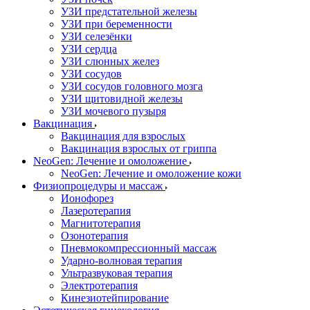
УЗИ предстательной железы
УЗИ при беременности
УЗИ селезёнки
УЗИ сердца
УЗИ слюнных желез
УЗИ сосудов
УЗИ сосудов головного мозга
УЗИ щитовидной железы
УЗИ мочевого пузыря
Вакцинация
Вакцинация для взрослых
Вакцинация взрослых от гриппа
NeoGen: Лечение и омоложение
NeoGen: Лечение и омоложение кожи
Физиопроцедуры и массаж
Ионофорез
Лазеротерапия
Магнитотерапия
Озонотерапия
Пневмокомпрессионный массаж
Ударно-волновая терапия
Ультразвуковая терапия
Электротерапия
Кинезиотейпирование