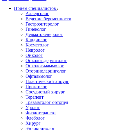
Приём специалистов
Аллерголог
Ведение беременности
Гастроэнтеролог
Гинеколог
Дерматовенеролог
Кардиолог
Косметолог
Невролог
Онколог
Онколог-дерматолог
Онколог-маммолог
Оториноларинголог
Офтальмолог
Пластический хирург
Проктолог
Сосудистый хирург
Терапевт
Травматолог-ортопед
Уролог
Физиотерапевт
Флеболог
Хирург
Эндокринолог