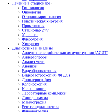
Лечение в стационаре
Гинекология
Онкология
Оториноларингология
Пластическая хирургия
Проктология
Стационар 24/7
Урология
Флебология
Хирургия
Диагностика и анализы
Аллерген-специфическая иммунотерапия (АСИТ)
Аллергопробы
Анализ мочи
Анализы
Видеобронхоскопия
Видеогастроскопия (ФГДС)
Допплерография
Колоноскопия
Кольпоскопия
Лабораторные комплексы
Липидограмма
Маммография
Рентгенодиагностика
Флюорография