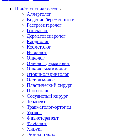
Приём специалистов
Аллерголог
Ведение беременности
Гастроэнтеролог
Гинеколог
Дерматовенеролог
Кардиолог
Косметолог
Невролог
Онколог
Онколог-дерматолог
Онколог-маммолог
Оториноларинголог
Офтальмолог
Пластический хирург
Проктолог
Сосудистый хирург
Терапевт
Травматолог-ортопед
Уролог
Физиотерапевт
Флеболог
Хирург
Эндокринолог