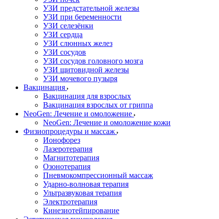
УЗИ предстательной железы
УЗИ при беременности
УЗИ селезёнки
УЗИ сердца
УЗИ слюнных желез
УЗИ сосудов
УЗИ сосудов головного мозга
УЗИ щитовидной железы
УЗИ мочевого пузыря
Вакцинация
Вакцинация для взрослых
Вакцинация взрослых от гриппа
NeoGen: Лечение и омоложение
NeoGen: Лечение и омоложение кожи
Физиопроцедуры и массаж
Ионофорез
Лазеротерапия
Магнитотерапия
Озонотерапия
Пневмокомпрессионный массаж
Ударно-волновая терапия
Ультразвуковая терапия
Электротерапия
Кинезиотейпирование