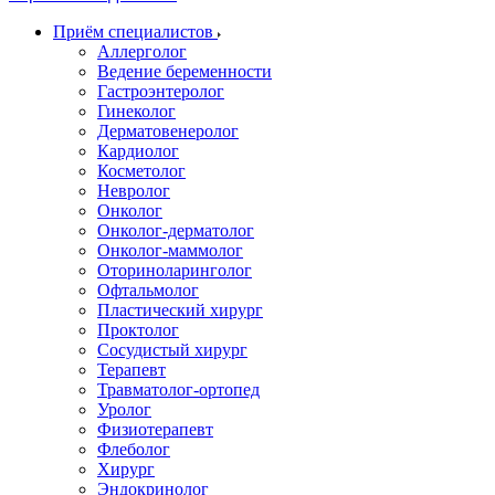
Приём специалистов
Аллерголог
Ведение беременности
Гастроэнтеролог
Гинеколог
Дерматовенеролог
Кардиолог
Косметолог
Невролог
Онколог
Онколог-дерматолог
Онколог-маммолог
Оториноларинголог
Офтальмолог
Пластический хирург
Проктолог
Сосудистый хирург
Терапевт
Травматолог-ортопед
Уролог
Физиотерапевт
Флеболог
Хирург
Эндокринолог