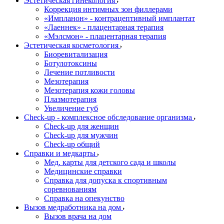
Эстетическая гинекология
Коррекция интимных зон филлерами
«Импланон» - контрацептивный имплантат
«Лаеннек» - плацентарная терапия
«Мэлсмон» - плацентарная терапия
Эстетическая косметология
Биоревитализация
Ботулотоксины
Лечение потливости
Мезотерапия
Мезотерапия кожи головы
Плазмотерапия
Увеличение губ
Check-up - комплексное обследование организма
Check-up для женщин
Check-up для мужчин
Check-up общий
Справки и медкарты
Мед. карты для детского сада и школы
Медицинские справки
Справка для допуска к спортивным
соревнованиям
Справка на опекунство
Вызов медработника на дом
Вызов врача на дом