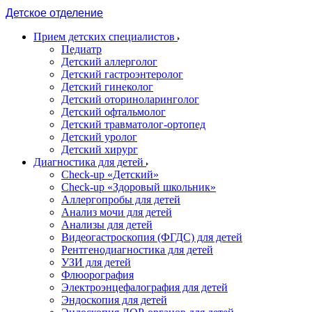
Детское отделение
Прием детских специалистов
Педиатр
Детский аллерголог
Детский гастроэнтеролог
Детский гинеколог
Детский оториноларинголог
Детский офтальмолог
Детский травматолог-ортопед
Детский уролог
Детский хирург
Диагностика для детей
Check-up «Детский»
Check-up «Здоровый школьник»
Аллергопробы для детей
Анализ мочи для детей
Анализы для детей
Видеогастроскопия (ФГДС) для детей
Рентгенодиагностика для детей
УЗИ для детей
Флюорография
Электроэнцефалография для детей
Эндоскопия для детей