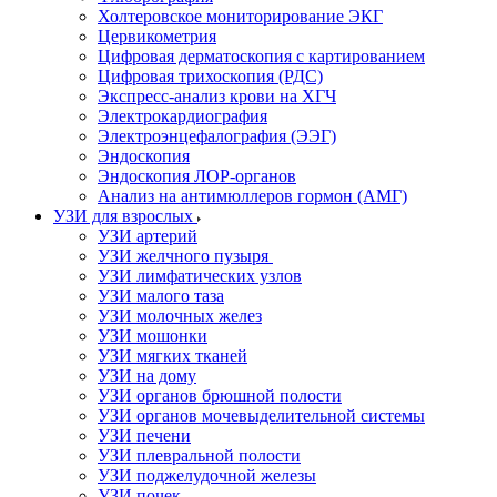
Холтеровское мониторирование ЭКГ
Цервикометрия
Цифровая дерматоскопия с картированием
Цифровая трихоскопия (РДС)
Экспресс-анализ крови на ХГЧ
Электрокардиография
Электроэнцефалография (ЭЭГ)
Эндоскопия
Эндоскопия ЛОР-органов
Анализ на антимюллеров гормон (АМГ)
УЗИ для взрослых
УЗИ артерий
УЗИ желчного пузыря
УЗИ лимфатических узлов
УЗИ малого таза
УЗИ молочных желез
УЗИ мошонки
УЗИ мягких тканей
УЗИ на дому
УЗИ органов брюшной полости
УЗИ органов мочевыделительной системы
УЗИ печени
УЗИ плевральной полости
УЗИ поджелудочной железы
УЗИ почек