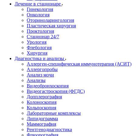
Лечение в стационаре
Гинекология
Онкология
Оториноларингология
Пластическая хирургия
Проктология
Стационар 24/7
Урология
Флебология
Хирургия
Диагностика и анализы
Аллерген-специфическая иммунотерапия (АСИТ)
Аллергопробы
Анализ мочи
Анализы
Видеобронхоскопия
Видеогастроскопия (ФГДС)
Допплерография
Колоноскопия
Кольпоскопия
Лабораторные комплексы
Липидограмма
Маммография
Рентгенодиагностика
Флюорография