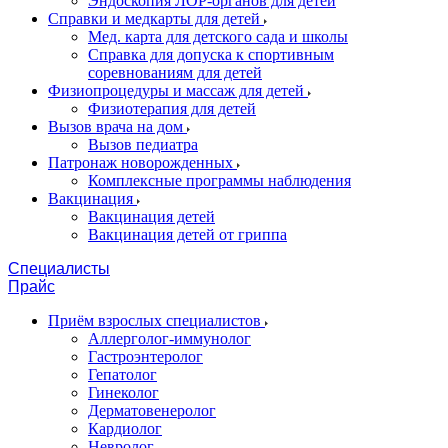
Эндоскопия ЛОР-органов для детей
Справки и медкарты для детей
Мед. карта для детского сада и школы
Справка для допуска к спортивным
соревнованиям для детей
Физиопроцедуры и массаж для детей
Физиотерапия для детей
Вызов врача на дом
Вызов педиатра
Патронаж новорожденных
Комплексные программы наблюдения
Вакцинация
Вакцинация детей
Вакцинация детей от гриппа
Специалисты
Прайс
Приём взрослых специалистов
Аллерголог-иммунолог
Гастроэнтеролог
Гепатолог
Гинеколог
Дерматовенеролог
Кардиолог
Невролог