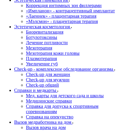
Эстетическая гинекология
Коррекция интимных зон филлерами
«Импланон» - контрацептивный имплантат
«Лаеннек» - плацентарная терапия
«Мэлсмон» - плацентарная терапия
Эстетическая косметология
Биоревитализация
Ботулотоксины
Лечение потливости
Мезотерапия
Мезотерапия кожи головы
Плазмотерапия
Увеличение губ
Check-up - комплексное обследование организма
Check-up для женщин
Check-up для мужчин
Check-up общий
Справки и медкарты
Мед. карты для детского сада и школы
Медицинские справки
Справка для допуска к спортивным
соревнованиям
Справка на опекунство
Вызов медработника на дом
Вызов врача на дом