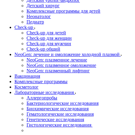
Детский уролог-андролог
Детский хирург
Комплексные программы для детей
Неонатолог
Педиатр
Check-up
Check-up для детей
Check-up для женщин
Check-up для мужчин
Check-up общий
NeoGen: лечение и омоложение холодной плазмой
NeoGen: плазменное лечение
NeoGen: плазменное омоложение
NeoGen: плазменный лифтинг
Вакцинация
Комплексные программы
Косметолог
Лабораторные исследования
Аллергопробы
Бактериологические исследования
Биохимические исследования
Гематологические исследования
Генетические исследования
Гистологические исследования