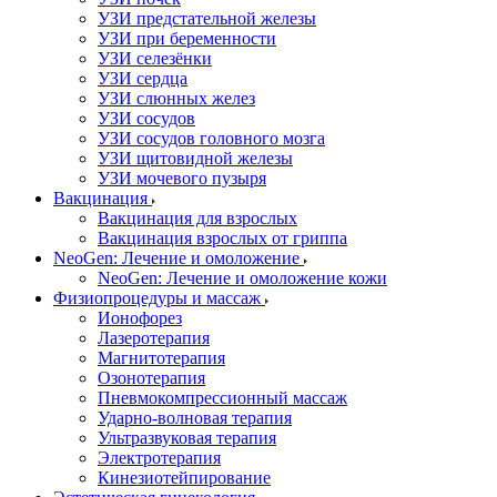
УЗИ предстательной железы
УЗИ при беременности
УЗИ селезёнки
УЗИ сердца
УЗИ слюнных желез
УЗИ сосудов
УЗИ сосудов головного мозга
УЗИ щитовидной железы
УЗИ мочевого пузыря
Вакцинация
Вакцинация для взрослых
Вакцинация взрослых от гриппа
NeoGen: Лечение и омоложение
NeoGen: Лечение и омоложение кожи
Физиопроцедуры и массаж
Ионофорез
Лазеротерапия
Магнитотерапия
Озонотерапия
Пневмокомпрессионный массаж
Ударно-волновая терапия
Ультразвуковая терапия
Электротерапия
Кинезиотейпирование