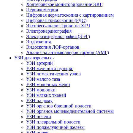
Холтеровское мониторирование ЭКГ
Цервикометрия
Цифровая дерматоскопия с картированием
Цифровая трихоскопия (РДС)
Экспресс-анализ крови на ХГЧ
Электрокардиография
Электроэнцефалография (ЭЭГ)
Эндоскопия
Эндоскопия ЛОР-органов
Анализ на антимюллеров гормон (АМГ)
УЗИ для взрослых
УЗИ артерий
УЗИ желчного пузыря
УЗИ лимфатических узлов
УЗИ малого таза
УЗИ молочных желез
УЗИ мошонки
УЗИ мягких тканей
УЗИ на дому
УЗИ органов брюшной полости
УЗИ органов мочевыделительной системы
УЗИ печени
УЗИ плевральной полости
УЗИ поджелудочной железы
УЗИ почек