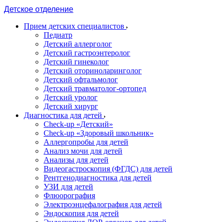
Детское отделение
Прием детских специалистов
Педиатр
Детский аллерголог
Детский гастроэнтеролог
Детский гинеколог
Детский оториноларинголог
Детский офтальмолог
Детский травматолог-ортопед
Детский уролог
Детский хирург
Диагностика для детей
Check-up «Детский»
Check-up «Здоровый школьник»
Аллергопробы для детей
Анализ мочи для детей
Анализы для детей
Видеогастроскопия (ФГДС) для детей
Рентгенодиагностика для детей
УЗИ для детей
Флюорография
Электроэнцефалография для детей
Эндоскопия для детей