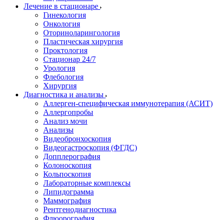
Лечение в стационаре
Гинекология
Онкология
Оториноларингология
Пластическая хирургия
Проктология
Стационар 24/7
Урология
Флебология
Хирургия
Диагностика и анализы
Аллерген-специфическая иммунотерапия (АСИТ)
Аллергопробы
Анализ мочи
Анализы
Видеобронхоскопия
Видеогастроскопия (ФГДС)
Допплерография
Колоноскопия
Кольпоскопия
Лабораторные комплексы
Липидограмма
Маммография
Рентгенодиагностика
Флюорография