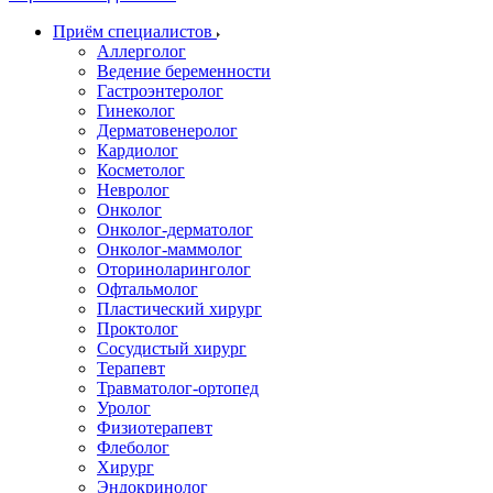
Приём специалистов
Аллерголог
Ведение беременности
Гастроэнтеролог
Гинеколог
Дерматовенеролог
Кардиолог
Косметолог
Невролог
Онколог
Онколог-дерматолог
Онколог-маммолог
Оториноларинголог
Офтальмолог
Пластический хирург
Проктолог
Сосудистый хирург
Терапевт
Травматолог-ортопед
Уролог
Физиотерапевт
Флеболог
Хирург
Эндокринолог