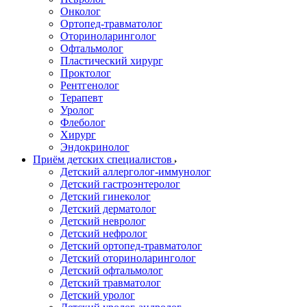
Онколог
Ортопед-травматолог
Оториноларинголог
Офтальмолог
Пластический хирург
Проктолог
Рентгенолог
Терапевт
Уролог
Флеболог
Хирург
Эндокринолог
Приём детских специалистов
Детский аллерголог-иммунолог
Детский гастроэнтеролог
Детский гинеколог
Детский дерматолог
Детский невролог
Детский нефролог
Детский ортопед-травматолог
Детский оториноларинголог
Детский офтальмолог
Детский травматолог
Детский уролог