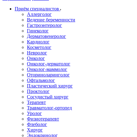
Приём специалистов
Аллерголог
Ведение беременности
Гастроэнтеролог
Гинеколог
Дерматовенеролог
Кардиолог
Косметолог
Невролог
Онколог
Онколог-дерматолог
Онколог-маммолог
Оториноларинголог
Офтальмолог
Пластический хирург
Проктолог
Сосудистый хирург
Терапевт
Травматолог-ортопед
Уролог
Физиотерапевт
Флеболог
Хирург
Эндокринолог