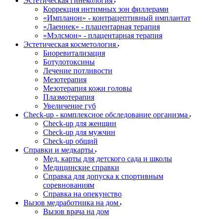
Эстетическая гинекология
Коррекция интимных зон филлерами
«Импланон» - контрацептивный имплантат
«Лаеннек» - плацентарная терапия
«Мэлсмон» - плацентарная терапия
Эстетическая косметология
Биоревитализация
Ботулотоксины
Лечение потливости
Мезотерапия
Мезотерапия кожи головы
Плазмотерапия
Увеличение губ
Check-up - комплексное обследование организма
Check-up для женщин
Check-up для мужчин
Check-up общий
Справки и медкарты
Мед. карты для детского сада и школы
Медицинские справки
Справка для допуска к спортивным
соревнованиям
Справка на опекунство
Вызов медработника на дом
Вызов врача на дом