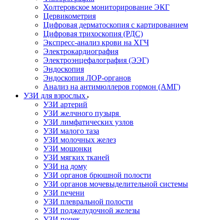
Холтеровское мониторирование ЭКГ
Цервикометрия
Цифровая дерматоскопия с картированием
Цифровая трихоскопия (РДС)
Экспресс-анализ крови на ХГЧ
Электрокардиография
Электроэнцефалография (ЭЭГ)
Эндоскопия
Эндоскопия ЛОР-органов
Анализ на антимюллеров гормон (АМГ)
УЗИ для взрослых
УЗИ артерий
УЗИ желчного пузыря
УЗИ лимфатических узлов
УЗИ малого таза
УЗИ молочных желез
УЗИ мошонки
УЗИ мягких тканей
УЗИ на дому
УЗИ органов брюшной полости
УЗИ органов мочевыделительной системы
УЗИ печени
УЗИ плевральной полости
УЗИ поджелудочной железы
УЗИ почек