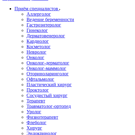
Приём специалистов
Аллерголог
Ведение беременности
Гастроэнтеролог
Гинеколог
Дерматовенеролог
Кардиолог
Косметолог
Невролог
Онколог
Онколог-дерматолог
Онколог-маммолог
Оториноларинголог
Офтальмолог
Пластический хирург
Проктолог
Сосудистый хирург
Терапевт
Травматолог-ортопед
Уролог
Физиотерапевт
Флеболог
Хирург
Эндокринолог