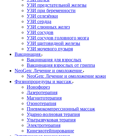
УЗИ предстательной железы
УЗИ при беременности
УЗИ селезёнки
УЗИ сердца
УЗИ слюнных желез
УЗИ сосудов
УЗИ сосудов головного мозга
УЗИ щитовидной железы
УЗИ мочевого пузыря
Вакцинация
Вакцинация для взрослых
Вакцинация взрослых от гриппа
NeoGen: Лечение и омоложение
NeoGen: Лечение и омоложение кожи
Физиопроцедуры и массаж
Ионофорез
Лазеротерапия
Магнитотерапия
Озонотерапия
Пневмокомпрессионный массаж
Ударно-волновая терапия
Ультразвуковая терапия
Электротерапия
Кинезиотейпирование