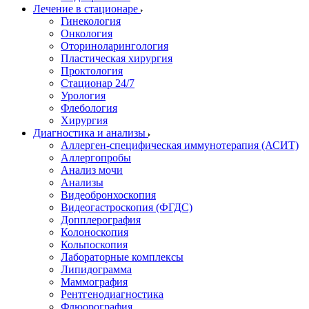
Лечение в стационаре
Гинекология
Онкология
Оториноларингология
Пластическая хирургия
Проктология
Стационар 24/7
Урология
Флебология
Хирургия
Диагностика и анализы
Аллерген-специфическая иммунотерапия (АСИТ)
Аллергопробы
Анализ мочи
Анализы
Видеобронхоскопия
Видеогастроскопия (ФГДС)
Допплерография
Колоноскопия
Кольпоскопия
Лабораторные комплексы
Липидограмма
Маммография
Рентгенодиагностика
Флюорография