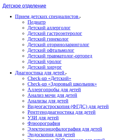
Детское отделение
Прием детских специалистов
Педиатр
Детский аллерголог
Детский гастроэнтеролог
Детский гинеколог
Детский оториноларинголог
Детский офтальмолог
Детский травматолог-ортопед
Детский уролог
Детский хирург
Диагностика для детей
Check-up «Детский»
Check-up «Здоровый школьник»
Аллергопробы для детей
Анализ мочи для детей
Анализы для детей
Видеогастроскопия (ФГДС) для детей
Рентгенодиагностика для детей
УЗИ для детей
Флюорография
Электроэнцефалография для детей
Эндоскопия для детей