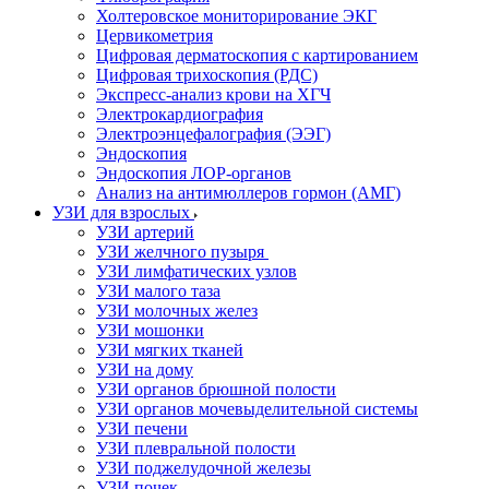
Холтеровское мониторирование ЭКГ
Цервикометрия
Цифровая дерматоскопия с картированием
Цифровая трихоскопия (РДС)
Экспресс-анализ крови на ХГЧ
Электрокардиография
Электроэнцефалография (ЭЭГ)
Эндоскопия
Эндоскопия ЛОР-органов
Анализ на антимюллеров гормон (АМГ)
УЗИ для взрослых
УЗИ артерий
УЗИ желчного пузыря
УЗИ лимфатических узлов
УЗИ малого таза
УЗИ молочных желез
УЗИ мошонки
УЗИ мягких тканей
УЗИ на дому
УЗИ органов брюшной полости
УЗИ органов мочевыделительной системы
УЗИ печени
УЗИ плевральной полости
УЗИ поджелудочной железы
УЗИ почек