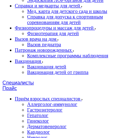
Эндоскопия ЛОР-органов для детей
Справки и медкарты для детей
Мед. карта для детского сада и школы
Справка для допуска к спортивным
соревнованиям для детей
Физиопроцедуры и массаж для детей
Физиотерапия для детей
Вызов врача на дом
Вызов педиатра
Патронаж новорожденных
Комплексные программы наблюдения
Вакцинация
Вакцинация детей
Вакцинация детей от гриппа
Специалисты
Прайс
Приём взрослых специалистов
Аллерголог-иммунолог
Гастроэнтеролог
Гепатолог
Гинеколог
Дерматовенеролог
Кардиолог
Невролог