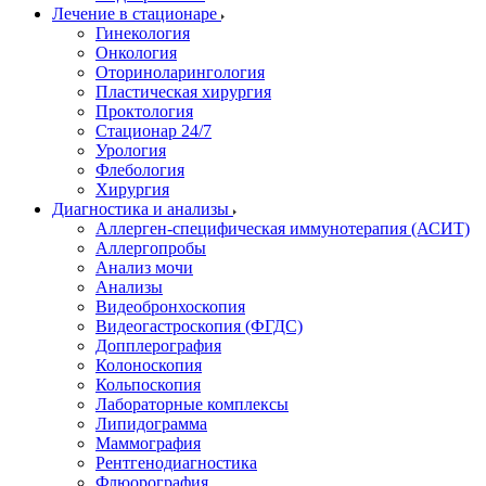
Лечение в стационаре
Гинекология
Онкология
Оториноларингология
Пластическая хирургия
Проктология
Стационар 24/7
Урология
Флебология
Хирургия
Диагностика и анализы
Аллерген-специфическая иммунотерапия (АСИТ)
Аллергопробы
Анализ мочи
Анализы
Видеобронхоскопия
Видеогастроскопия (ФГДС)
Допплерография
Колоноскопия
Кольпоскопия
Лабораторные комплексы
Липидограмма
Маммография
Рентгенодиагностика
Флюорография