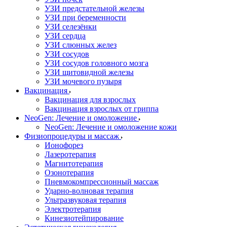
УЗИ предстательной железы
УЗИ при беременности
УЗИ селезёнки
УЗИ сердца
УЗИ слюнных желез
УЗИ сосудов
УЗИ сосудов головного мозга
УЗИ щитовидной железы
УЗИ мочевого пузыря
Вакцинация
Вакцинация для взрослых
Вакцинация взрослых от гриппа
NeoGen: Лечение и омоложение
NeoGen: Лечение и омоложение кожи
Физиопроцедуры и массаж
Ионофорез
Лазеротерапия
Магнитотерапия
Озонотерапия
Пневмокомпрессионный массаж
Ударно-волновая терапия
Ультразвуковая терапия
Электротерапия
Кинезиотейпирование