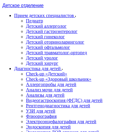
Детское отделение
Прием детских специалистов
Педиатр
Детский аллерголог
Детский гастроэнтеролог
Детский гинеколог
Детский оториноларинголог
Детский офтальмолог
Детский травматолог-ортопед
Детский уролог
Детский хирург
Диагностика для детей
Check-up «Детский»
Check-up «Здоровый школьник»
Аллергопробы для детей
Анализ мочи для детей
Анализы для детей
Видеогастроскопия (ФГДС) для детей
Рентгенодиагностика для детей
УЗИ для детей
Флюорография
Электроэнцефалография для детей
Эндоскопия для детей