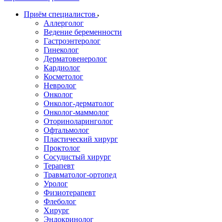
Приём специалистов
Аллерголог
Ведение беременности
Гастроэнтеролог
Гинеколог
Дерматовенеролог
Кардиолог
Косметолог
Невролог
Онколог
Онколог-дерматолог
Онколог-маммолог
Оториноларинголог
Офтальмолог
Пластический хирург
Проктолог
Сосудистый хирург
Терапевт
Травматолог-ортопед
Уролог
Физиотерапевт
Флеболог
Хирург
Эндокринолог