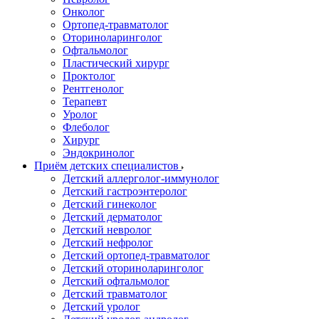
Онколог
Ортопед-травматолог
Оториноларинголог
Офтальмолог
Пластический хирург
Проктолог
Рентгенолог
Терапевт
Уролог
Флеболог
Хирург
Эндокринолог
Приём детских специалистов
Детский аллерголог-иммунолог
Детский гастроэнтеролог
Детский гинеколог
Детский дерматолог
Детский невролог
Детский нефролог
Детский ортопед-травматолог
Детский оториноларинголог
Детский офтальмолог
Детский травматолог
Детский уролог