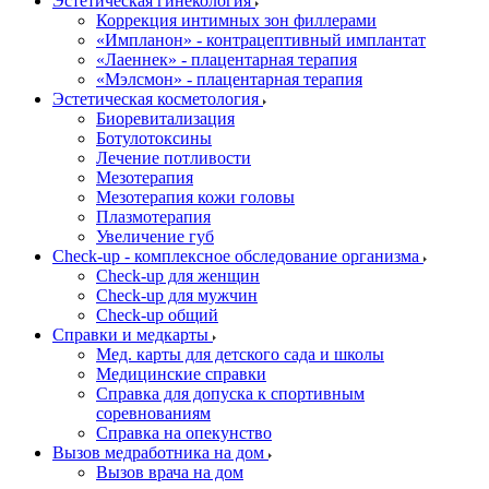
Эстетическая гинекология
Коррекция интимных зон филлерами
«Импланон» - контрацептивный имплантат
«Лаеннек» - плацентарная терапия
«Мэлсмон» - плацентарная терапия
Эстетическая косметология
Биоревитализация
Ботулотоксины
Лечение потливости
Мезотерапия
Мезотерапия кожи головы
Плазмотерапия
Увеличение губ
Check-up - комплексное обследование организма
Check-up для женщин
Check-up для мужчин
Check-up общий
Справки и медкарты
Мед. карты для детского сада и школы
Медицинские справки
Справка для допуска к спортивным
соревнованиям
Справка на опекунство
Вызов медработника на дом
Вызов врача на дом