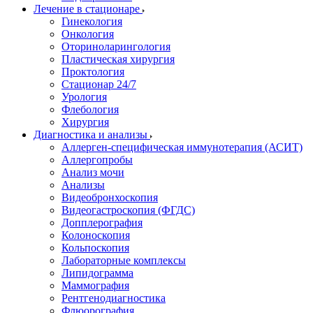
Лечение в стационаре
Гинекология
Онкология
Оториноларингология
Пластическая хирургия
Проктология
Стационар 24/7
Урология
Флебология
Хирургия
Диагностика и анализы
Аллерген-специфическая иммунотерапия (АСИТ)
Аллергопробы
Анализ мочи
Анализы
Видеобронхоскопия
Видеогастроскопия (ФГДС)
Допплерография
Колоноскопия
Кольпоскопия
Лабораторные комплексы
Липидограмма
Маммография
Рентгенодиагностика
Флюорография